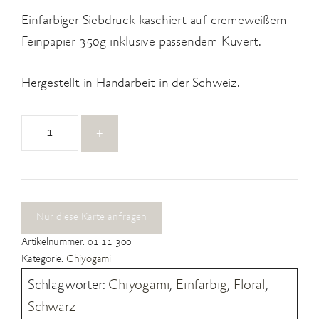
Einfarbiger Siebdruck kaschiert auf cremeweißem
Feinpapier 350g inklusive passendem Kuvert.
Hergestellt in Handarbeit in der Schweiz.
01
+
11
300
Menge
Nur diese Karte anfragen
Artikelnummer:
01 11 300
Kategorie:
Chiyogami
Schlagwörter:
Chiyogami
,
Einfarbig
,
Floral
,
Schwarz