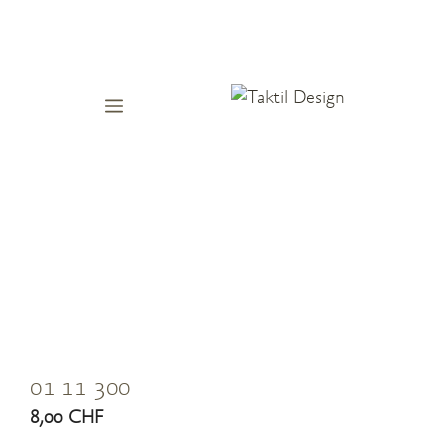
Springe
zum
Inhalt
Menü
01 11 300
8,00
CHF