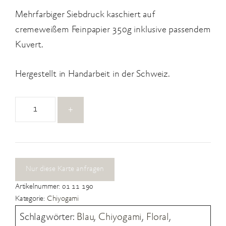
Mehrfarbiger Siebdruck kaschiert auf
cremeweißem Feinpapier 350g inklusive passendem
Kuvert.
Hergestellt in Handarbeit in der Schweiz.
01
+
11
190
Menge
Nur diese Karte anfragen
Artikelnummer:
01 11 190
Kategorie:
Chiyogami
Schlagwörter:
Blau
,
Chiyogami
,
Floral
,